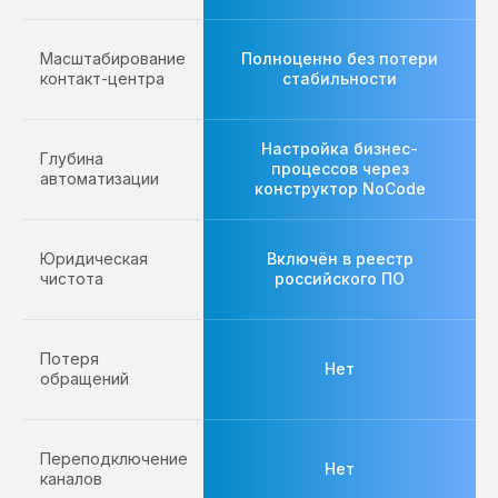
Масштабирование
Полноценно без потери
контакт-центра
стабильности
Настройка бизнес-
Глубина
процессов через
автоматизации
конструктор NoCode
Юридическая
Включён в реестр
чистота
российского ПО
Потеря
Нет
обращений
Переподключение
Нет
каналов