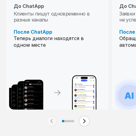
До ChatApp
До ChatApp
До Ch
До Ch
Клиенты пишут одновременно в
Лиды приходят в разное время и
Заявки
Клиент
разные каналы
теряются
не усп
После
После ChatApp
После ChatApp
После
Ответ 
Теперь диалоги находятся в
Каждое обращение фиксируется и
Обращ
еще «
одном месте
обрабатывается
автома