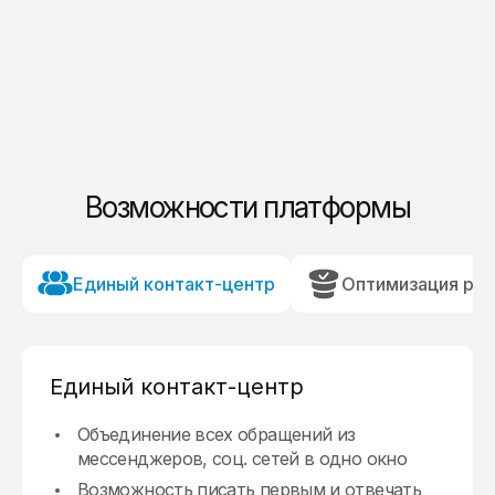
Возможности платформы
Единый контакт-центр
Оптимизация ра
Единый контакт-центр
Объединение всех обращений из
Мониторинг нагрузки и скорости ответа
Запись на прием к специалисту (rpv-bot)
Умные роботы в конструкторе ботов с
Просмотр детальной информации о
мессенджеров, соц. сетей в одно окно
клиенту в реальном времени
возможностью построения бизнес-
клиентах, включая источники обращения
Сбор отзывов и оценок
процесса любой сложности
Возможность писать первым и отвечать
Просмотр оценок и отзывов
Анализ эффективности рекламных