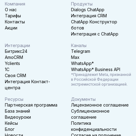
Компания
Продукты
О нас
Dialogs ChatApp
Тарифы
Интеграция CRM
Контакты
ChatApp Конструктор
Акции
ботов
Интеграция с ChatApp
Интеграции
Каналы
Битрикс24
Telegram
AmoCRM
Max
Yclients
WhatsApp*
1C
WhatsApp* Business API
*Принадлежит Meta, признанной
Своя CRM
в Российской Федерации
Интеграция Контакт-
экстремистской организацией.
центра
Ресурсы
Документы
Партнерская программа
Лицензионное соглашение
База знаний
Сублицензионное
Видеоуроки
соглашение
Кейсы
Политика
Блог
конфиденциальности
Новости
Согласие на получение