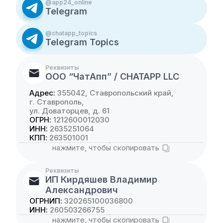
@app24_online
Telegram
@chatapp_topics
Telegram Topics
Реквизиты
ООО “ЧатАпп” / CHATAPP LLC
Адрес:
355042, Ставропольский край,
г. Ставрополь,
ул. Доваторцев, д. 61
ОГРН:
1212600012030
ИНН:
2635251064
КПП:
263501001
Скопировано!
нажмите, чтобы скопировать
Реквизиты
ИП Кирдяшев Владимир
Александрович
ОГРНИП:
320265100036800
ИНН:
260503266755
Скопировано!
нажмите, чтобы скопировать