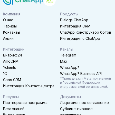
Компания
Продукты
О нас
Dialogs ChatApp
Тарифы
Интеграция CRM
Контакты
ChatApp Конструктор ботов
Акции
Интеграция с ChatApp
Интеграции
Каналы
Битрикс24
Telegram
AmoCRM
Max
Yclients
WhatsApp*
1C
WhatsApp* Business API
*Принадлежит Meta, признанной
Своя CRM
в Российской Федерации
Интеграция Контакт-центра
экстремистской организацией.
Ресурсы
Документы
Партнерская программа
Лицензионное соглашение
База знаний
Сублицензионное
Видеоуроки
соглашение