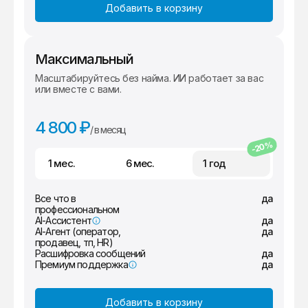
Добавить в корзину
Максимальный
Масштабируйтесь без найма. ИИ работает за вас
или вместе с вами.
4 800 ₽
/ в месяц
-20%
1 мес.
6 мес.
1 год
Все что в
да
профессиональном
AI-Ассистент
да
AI-Агент (оператор,
да
продавец, тп, HR)
Расшифровка сообщений
да
Премиум поддержка
да
Добавить в корзину