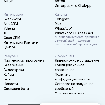
Акции
ботов
Интеграция с ChatApp
Интеграции
Каналы
Битрикс24
Telegram
AmoCRM
Max
Yclients
WhatsApp*
1C
WhatsApp* Business API
*Принадлежит Meta, признанной
Своя CRM
в Российской Федерации
Интеграция Контакт-
экстремистской организацией.
центра
Ресурсы
Документы
Партнерская программа
Лицензионное соглашение
База знаний
Сублицензионное
Видеоуроки
соглашение
Кейсы
Политика
Блог
конфиденциальности
Новости
Согласие на получение
Сценарии бота
сообщений
Условия возврата