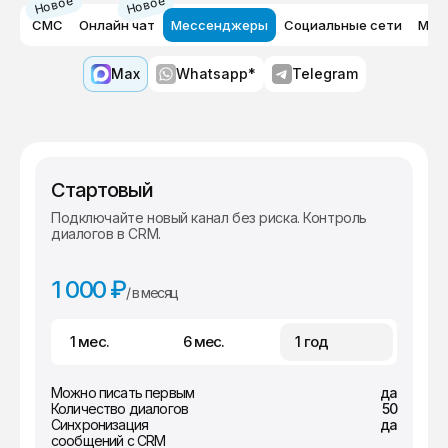
Новое
Новое
СМС
Онлайн чат
Мессенджеры
Социальные сети
Мар
Max
Whatsapp*
Telegram
Стартовый
Подключайте новый канал без риска. Контроль
диалогов в CRM.
1 000 ₽
/ в месяц
1 мес.
6 мес.
1 год
Можно писать первым
да
Количество диалогов
50
Синхронизация
да
сообщений с CRM