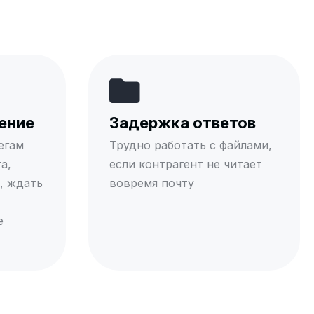
ение
Задержка ответов
егам
Трудно работать с файлами,
а,
если контрагент не читает
, ждать
вовремя почту
е