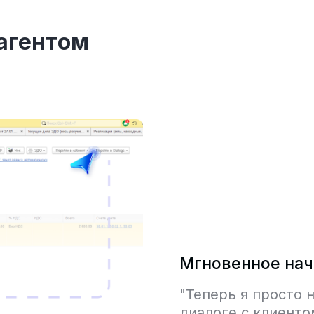
рагентом
Мгновенное нач
"Теперь я просто 
диалоге с клиенто