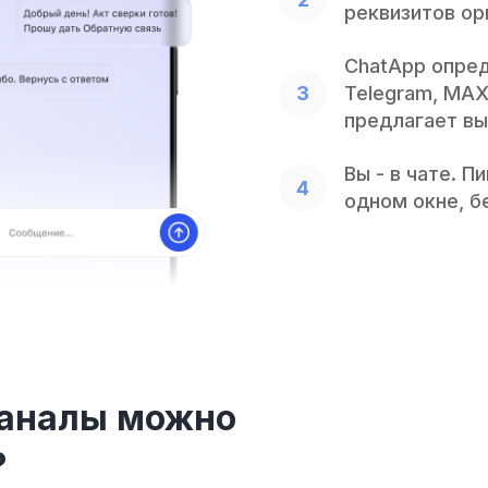
реквизитов орг
ChatApp опред
Telegram, MAX
предлагает вы
Вы - в чате. П
одном окне, б
каналы можно
?