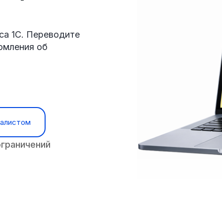
са 1С. Переводите
омления об
иалистом
ограничений