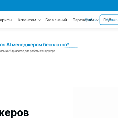
Войти
Назна
Тарифы
База знаний
Клиентам
Партнерам
Ещё
жеров