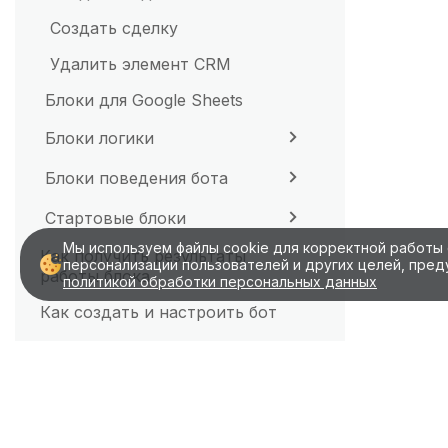
Создать сделку
Удалить элемент CRM
Блоки для Google Sheets
Блоки логики
Блоки поведения бота
Стартовые блоки
Мы используем файлы cookie для корректной работы 
Как получить результаты
персонализации пользователей и других целей, пре
работы блока
Профиль клиента
политикой обработки персональных данных
Реакция на фразу
Как создать и настроить бот
Конструктор ботов
Лимиты выполнения сценариев
Редактор сообщений
и обработка циклов
Логи