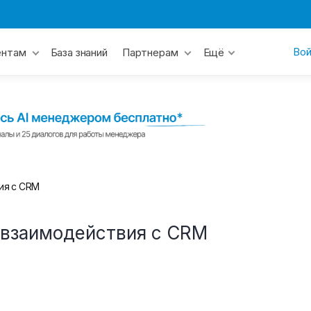
Вой
База знаний
ентам
Партнерам
Ещё
ия с CRM
 взаимодействия с CRM