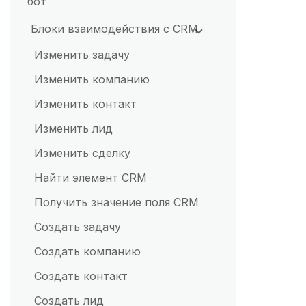
бот
Viber Bot
Блоки взаимодействия с CRM
Групповые роботы
Изменить задачу
Изменить компанию
Изменить контакт
Как бот может реагировать
на фразы
Изменить лид
Изменить сделку
Найти элемент CRM
Получить значение поля CRM
Создать задачу
Создать компанию
Создать контакт
Создать лид