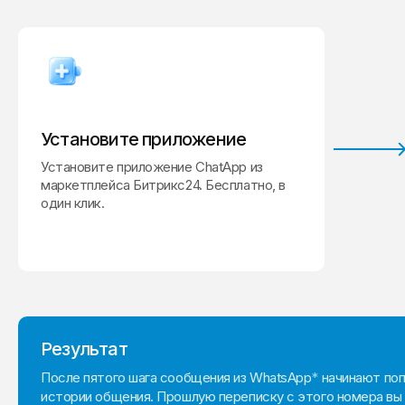
Установите приложение
Установите приложение ChatApp из
маркетплейса Битрикс24. Бесплатно, в
один клик.
Результат
После пятого шага сообщения из WhatsApp
*
начинают поп
истории общения. Прошлую переписку с этого номера вы