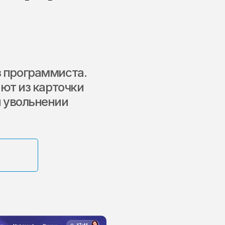
з программиста.
ют из карточки
и увольнении