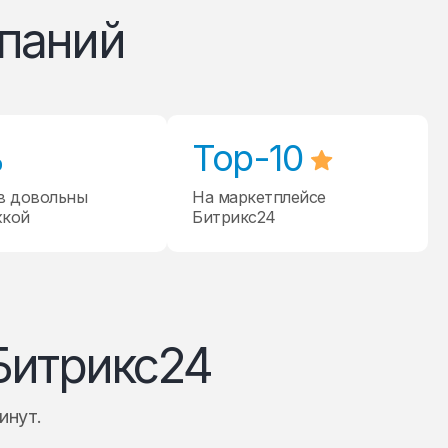
паний
%
Top-10
в довольны
На маркетплейсе
жкой
Битрикс24
Битрикс24
инут.