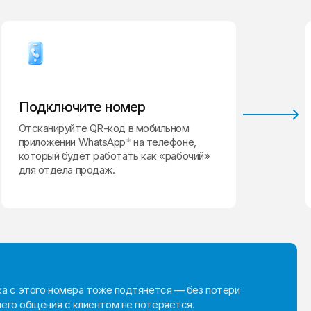
Подключите номер
Отсканируйте QR-код в мобильном
приложении WhatsApp
*
на телефоне,
который будет работать как «рабочий»
для отдела продаж.
ка с этого номера тоже подтянется — без потери
его общения с клиентом не потеряется.