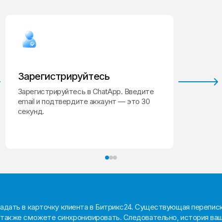
Зарегистрируйтесь
Зарегистрируйтесь в ChatApp. Введите
email и подтвердите аккаунт — это 30
секунд.
адать в карточку клиента в Битрикс24. Существующая перепис
 также сможете синхронизировать. Следовательно, история ваш