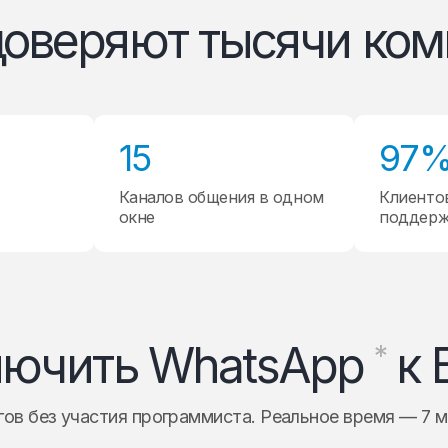
доверяют тысячи ком
15
97
Каналов общения в одном
Клиенто
окне
поддер
лючить WhatsApp
к 
*
гов без участия программиста. Реальное время — 7 м