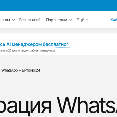
Вой
База знаний
ентам
Партнерам
Ещё
/
WhatsApp + Битрикс24
рация Whats