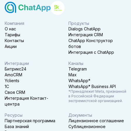
Получить точный расчет
Компания
Продукты
О нас
Dialogs ChatApp
Тарифы
Интеграция CRM
Контакты
ChatApp Конструктор
Акции
ботов
Интеграция с ChatApp
Интеграции
Каналы
Битрикс24
Telegram
AmoCRM
Max
Yclients
WhatsApp*
1C
WhatsApp* Business API
*Принадлежит Meta, признанной
Своя CRM
в Российской Федерации
Интеграция Контакт-
экстремистской организацией.
центра
Ресурсы
Документы
Партнерская программа
Лицензионное соглашение
База знаний
Сублицензионное