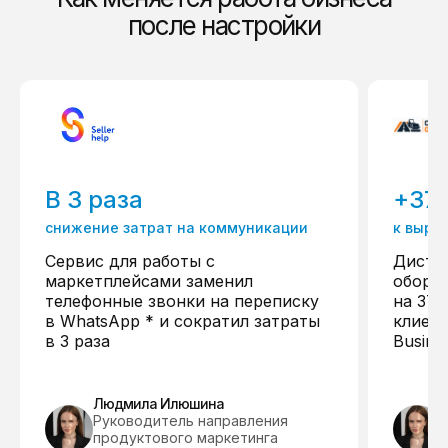
после настройки
В 3 раза
+37
снижение затрат на коммуникации
к выру
Сервис для работы с
Дистр
маркетплейсами заменил
обору
телефонные звонки на переписку
на 37%
в WhatsApp * и сократил затраты
клиент
в 3 раза
Busine
Людмила Илюшина
Руководитель направления
продуктового маркетинга