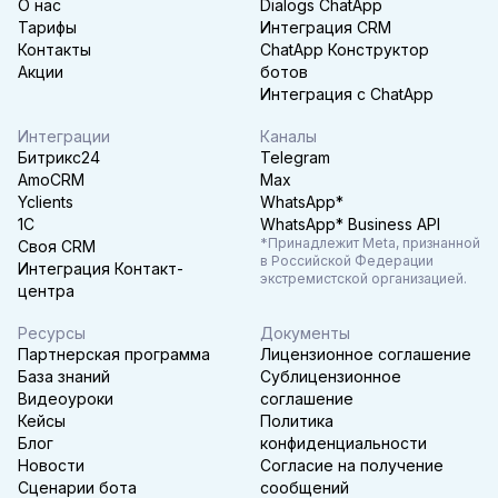
О нас
Dialogs ChatApp
Тарифы
Интеграция CRM
Контакты
ChatApp Конструктор
Акции
ботов
Интеграция с ChatApp
Интеграции
Каналы
Битрикс24
Telegram
AmoCRM
Max
Yclients
WhatsApp*
1C
WhatsApp* Business API
*Принадлежит Meta, признанной
Своя CRM
в Российской Федерации
Интеграция Контакт-
экстремистской организацией.
центра
Ресурсы
Документы
Партнерская программа
Лицензионное соглашение
База знаний
Сублицензионное
Видеоуроки
соглашение
Кейсы
Политика
Блог
конфиденциальности
Новости
Согласие на получение
Сценарии бота
сообщений