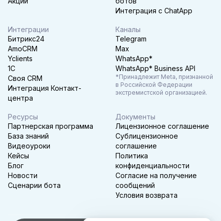
Акции
ботов
Интеграция с ChatApp
Интеграции
Каналы
Битрикс24
Telegram
AmoCRM
Max
Yclients
WhatsApp*
1C
WhatsApp* Business API
*Принадлежит Meta, признанной
Своя CRM
в Российской Федерации
Интеграция Контакт-
экстремистской организацией.
центра
Ресурсы
Документы
Партнерская программа
Лицензионное соглашение
База знаний
Сублицензионное
Видеоуроки
соглашение
Кейсы
Политика
Блог
конфиденциальности
Новости
Согласие на получение
Сценарии бота
сообщений
Условия возврата