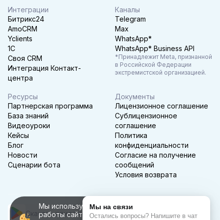
Интеграции
Каналы
Битрикс24
Telegram
AmoCRM
Max
Yclients
WhatsApp*
1C
WhatsApp* Business API
*Принадлежит Meta, признанной
Своя CRM
в Российской Федерации
Интеграция Контакт-
экстремистской организацией.
центра
Ресурсы
Документы
Партнерская программа
Лицензионное соглашение
База знаний
Сублицензионное
Видеоуроки
соглашение
Кейсы
Политика
Блог
конфиденциальности
Новости
Согласие на получение
Сценарии бота
сообщений
Условия возврата
Мы используем файлы cookie для корректной
Скачать приложение
работы сайта, персонализации пользователей