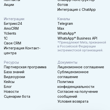
Акции
ботов
Интеграция с ChatApp
Интеграции
Каналы
Битрикс24
Telegram
AmoCRM
Max
Yclients
WhatsApp*
1C
WhatsApp* Business API
*Принадлежит Meta, признанной
Своя CRM
в Российской Федерации
Интеграция Контакт-
экстремистской организацией.
центра
Ресурсы
Документы
Партнерская программа
Лицензионное соглашение
База знаний
Сублицензионное
Видеоуроки
соглашение
Кейсы
Политика
Блог
конфиденциальности
Новости
Согласие на получение
Сценарии бота
сообщений
Условия возврата