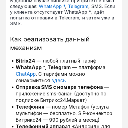
В данном случае линейка приоритетов была
следующая:
WhatsApp *
,
Telegram
, SMS. Если
у клиента отсутствует WhatsApp *, идёт
попытка отправки в Telegram, и затем уже в
SMS.
Как реализовать данный
механизм
Bitrix24
— любой платный тариф
WhatsApp *, Telegram
— платформа
ChatApp
. С тарифами можно
ознакомиться
здесь
Отправка SMS с номера телефона
—
приложение sms-банан (доступно по
подписке Битрикс24.Маркет)
Телефония
— номер Мегафон (услуга
мультифон — бесплатно, SIP-коннектор
Битрикс24 — 990 рублей в месяц)
Телефонный аппарат
«Андроид» для