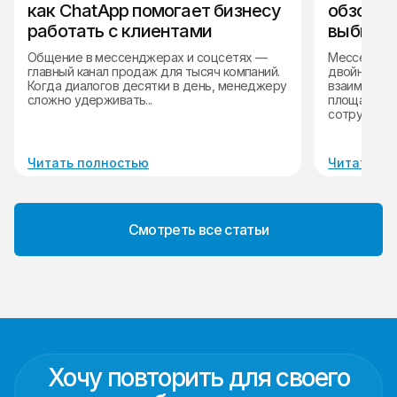
как ChatApp помогает бизнесу
обзор, с
работать с клиентами
выбират
Общение в мессенджерах и соцсетях —
Мессенджер
главный канал продаж для тысяч компаний.
двойную фу
Когда диалогов десятки в день, менеджеру
взаимодейс
сложно удерживать...
площадкой 
сотрудников
Читать полностью
Читать по
Смотреть все статьи
Хочу повторить для своего